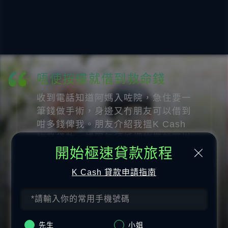
個仔結婚要得體地過大禮
見到個仔終於要娶老婆，梗係要搞得
好好睇睇。上網見到K Cash唔使樓
契同按樓就可以借錢，申請過程仲冇
開始極速貸款旅程
任何隱藏收費，第二日就拎到現金喺
手。
K Cash 貸款申請指南
貸款金額
還款期
$
100,000
36
個月
每月供款
先生
小姐