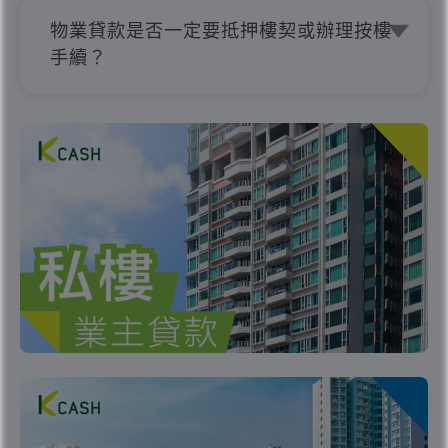
會再通知客人。一切以最終貸款申請批核
物業貸款是否一定要抵押樓契或辦理按樓
為準。
手續？
K Cash 提供的物業貸款，適合持有私人
樓、自置公屋或居屋的業主申請，一般毋
須抵押物業樓契，亦無需辦理按樓手續及
登記土地註冊處，都有機會申請大額貸
款，貸款額最高可達200萬。一切申請及
批核結果將視乎申請人資格及最終審批而
定。