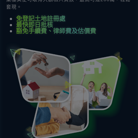
套現。
免登記土地註冊處
最快即日批核
豁免手續費、律師費及估價費