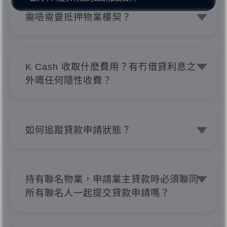
銀行記錄單就得。
需唔需要抵押物業樓契？
只要你係私人樓、自置公屋或居屋等業
主，就可以申請業主貸款，毋需抵押物業
樓契便可取得大額私人貸款，最高可達
K Cash 收取什麽費用？有冇借貸利息之
200萬，輕鬆套現。
外嘅任何隱性收費？
K Cash 保證絕對不會收取任何申請費、
擔保費、影印費或介紹費等隱性費用，而
且手續費全免。所有申請，無論被取消、
如何追蹤貸款申請狀態？
被拒絕或授予貸款，只要最終無接納貸
K Cash提供全透明網上貸款過程，客戶
款，都不會有任何收費，亦絕對不會追討
可隨時隨地登入www.kcash.hk 追蹤及查
因磋商或授予貸款所引發或相關費用或收
看貸款申請進度，戶口狀態及記錄等。
費。我哋絕對無任何借貸利息之外的隱性
持有聯名物業，申請業主貸款時必須聯同
收費，所有條款透明度極高。所見即所
所有聯名人一起提交貸款申請嗎？
得，一目了然。
申請業主貸款時不一定需要聯同所有聯名
人一起提交貸款申請，如審批過程有需要