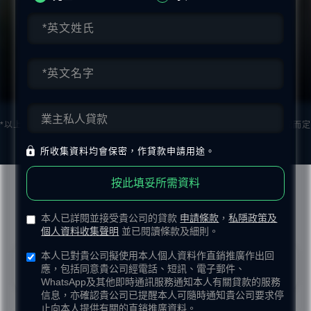
$3,616
- 劉小姐，擁有私人物業
*以上業主貸款例子僅供參考。客戶可獲享之最終利率將按其個人信貸狀況而定
及有所不同，詳情請向本公司查詢。
所收集資料均會保密，作貸款申請用途。
按此填妥所需資料
常見問題
本人已詳閱並接受貴公司的貸款
申請條款
，
私隱政策及
個人資料收集聲明
並已閱讀條款及細則。
本人已對貴公司擬使用本人個人資料作直銷推廣作出回
申請K Cash 網上貸款要交咩文件？
應，包括同意貴公司經電話、短訊、電子郵件、
WhatsApp及其他即時通訊服務通知本人有關貸款的服務
申請只需簡單文件，你嘅香港永久性居民
信息，亦確認貴公司已提醒本人可隨時通知貴公司要求停
身份證、最近三個月內嘅郵寄住址證明同
止向本人提供有關的直銷推廣資料。