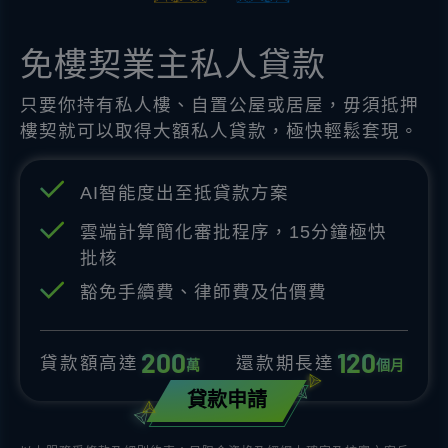
免樓契業主私人貸款
只要你持有私人樓、自置公屋或居屋，毋須抵押
樓契就可以取得大額私人貸款，極快輕鬆套現。
AI智能度出至抵貸款方案
雲端計算簡化審批程序，15分鐘極快
批核
豁免手續費、律師費及估價費
2
0
0
1
2
0
貸款額高達
還款期長達
萬
個月
貸款申請